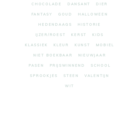
CHOCOLADE
DANSANT
DIER
FANTASY
GOUD
HALLOWEEN
HEDENDAAGS
HISTORIE
IJZER/ROEST
KERST
KIDS
KLASSIEK
KLEUR
KUNST
MOBIEL
NIET BOEKBAAR
NIEUWJAAR
PASEN
PRIJSWINNEND
SCHOOL
SPROOKJES
STEEN
VALENTIJN
WIT