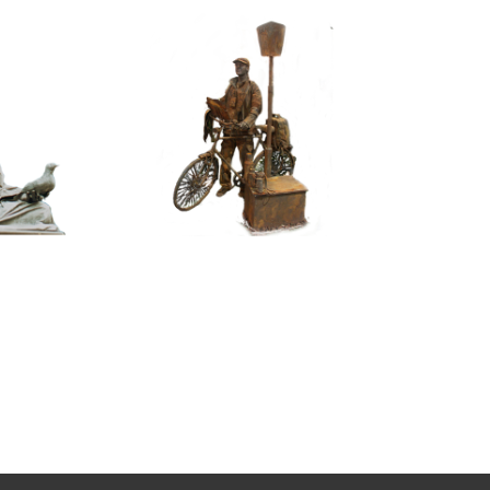
ASSIEK
HEDENDAAGS
JSWINNEND
IJZER/ROEST
TEEN
099
100
Toerist
itatief
eeld