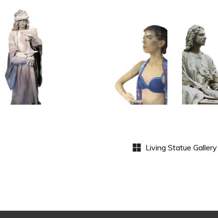
KL
HISTORIE
HEDENDAAGS
PRI
STEEN
KLEUR
S
102
101
Zandgraaf
Etalagepoppen
Med
B