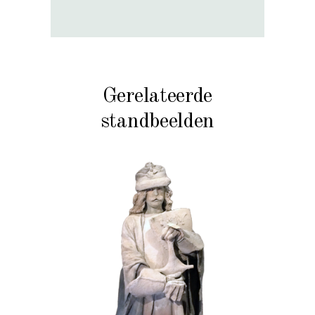
Gerelateerde
standbeelden
HISTORIE
STEEN
102 Zandgraaf