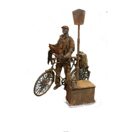
HEDENDAAGS
IJZER/ROEST
099 Toerist