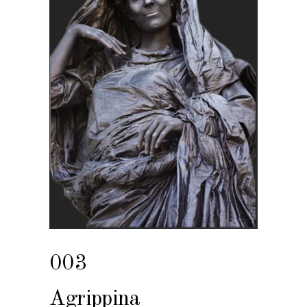
003
Agrippina