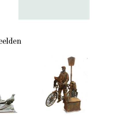
eelden
ASSIEK
HEDENDAAGS
JSWINNEND
IJZER/ROEST
TEEN
099
100
Toerist
itatief
eeld