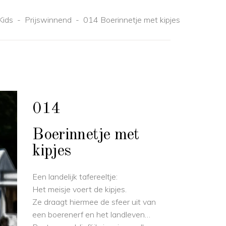
Kids
-
Prijswinnend
-
014 Boerinnetje met kipjes
014
Boerinnetje met
kipjes
Een landelijk tafereeltje:
Het meisje voert de kipjes.
Ze draagt hiermee de sfeer uit van
een boerenerf en het landleven…