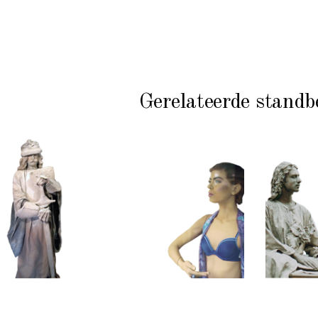
Gerelateerde standb
KL
HISTORIE
HEDENDAAGS
PRI
STEEN
KLEUR
S
102
101
Zandgraaf
Etalagepoppen
Med
B