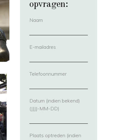
opvragen:
Naam
(vereist)
E-mailadres
(vereist)
Telefoonnummer
(vereist)
Datum (indien bekend)
(JJJJ-MM-DD)
Plaats optreden (indien