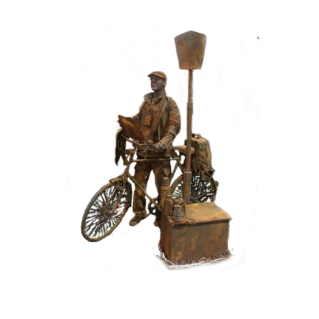
HEDENDAAGS
IJZER/ROEST
099 Toerist