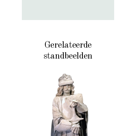
Gerelateerde
standbeelden
HISTORIE
STEEN
102 Zandgraaf