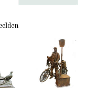
eelden
ASSIEK
HEDENDAAGS
JSWINNEND
IJZER/ROEST
TEEN
099
100
Toerist
itatief
eeld