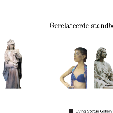
Gerelateerde standb
KL
HISTORIE
HEDENDAAGS
PRI
STEEN
KLEUR
S
102
101
Zandgraaf
Etalagepoppen
Med
B