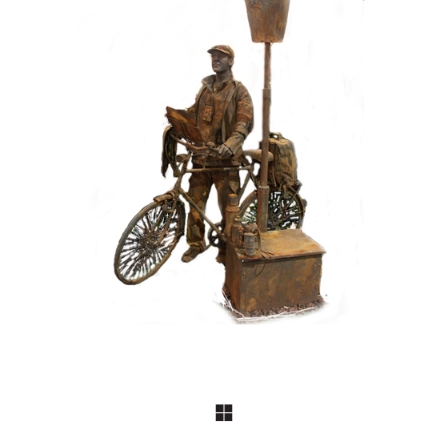
HEDENDAAGS
IJZER/ROEST
099 Toerist