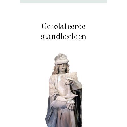
Gerelateerde
standbeelden
HISTORIE
STEEN
102 Zandgraaf