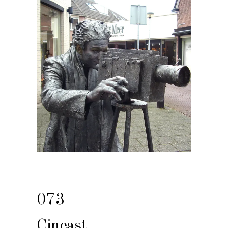
073
Cineast