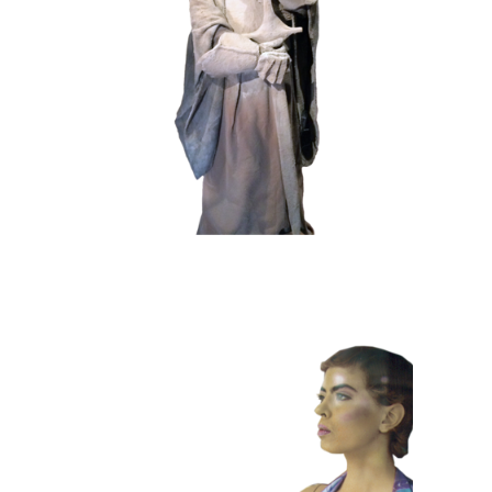
HISTORIE
STEEN
102 Zandgraaf
HEDENDAAGS
KLEUR
101 Etalagepoppen