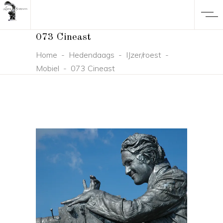
073 Cineast
Home
-
Hedendaags
-
IJzer/roest
-
Mobiel
-
073 Cineast