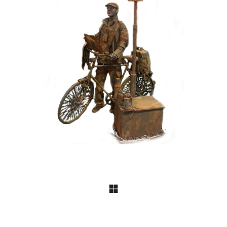
HEDENDAAGS
IJZER/ROEST
099 Toerist