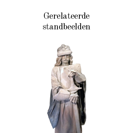
Gerelateerde
standbeelden
HISTORIE
STEEN
102 Zandgraaf