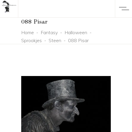
088 Pisar
Home
-
Fantasy
-
Halloween
-
Sprookjes
-
Steen
-
088 Pisar