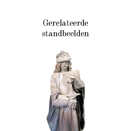
Gerelateerde
standbeelden
HISTORIE
STEEN
102 Zandgraaf