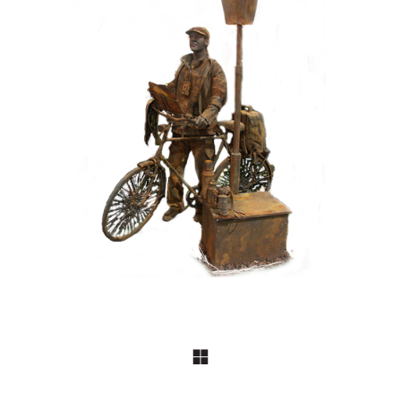
HEDENDAAGS
IJZER/ROEST
099 Toerist