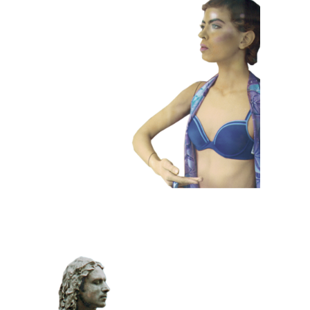
HEDENDAAGS
KLEUR
101 Etalagepoppen
KLASSIEK
PRIJSWINNEND