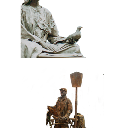
STEEN
100 Meditatief Beeld
HEDENDAAGS
IJZER/ROEST
099 Toerist