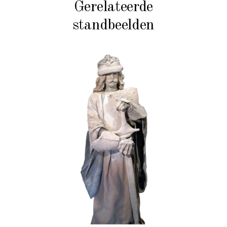
Gerelateerde
standbeelden
HISTORIE
STEEN
102 Zandgraaf