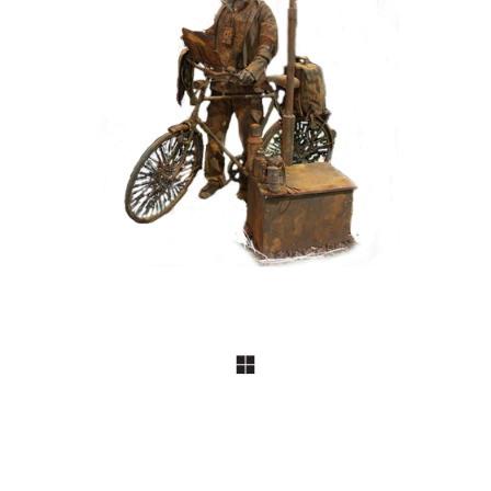
HEDENDAAGS
IJZER/ROEST
099 Toerist