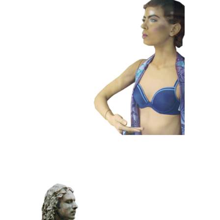
HEDENDAAGS
KLEUR
101 Etalagepoppen
KLASSIEK
PRIJSWINNEND