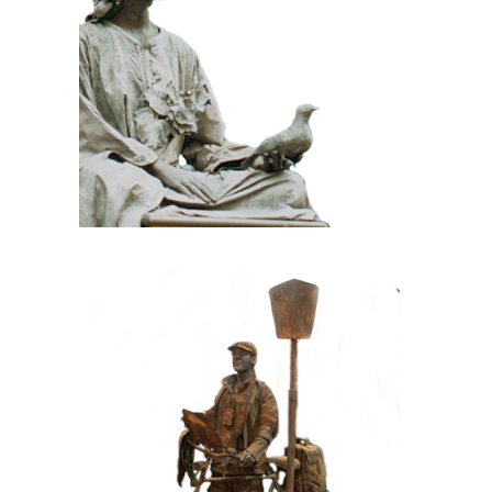
STEEN
100 Meditatief Beeld
HEDENDAAGS
IJZER/ROEST
099 Toerist