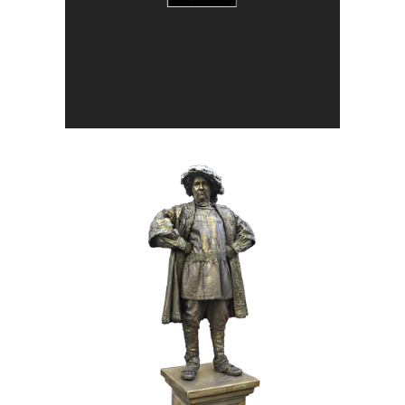
BRONS
HISTORIE
017 De Hertog