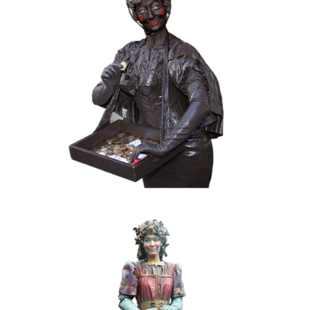
CHOCOLADE
KERST
KIDS
MOBIEL
VALENTIJN
020 Choco Candy
FANTASY
KIDS
KLEUR