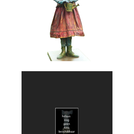
MOBIEL
019 Lentemeisje
HEDENDAAGS
KUNST
018 Duo Obscuria