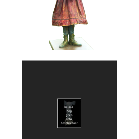
019 Lentemeisje
HEDENDAAGS
KUNST
018 Duo Obscuria