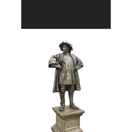
BRONS
HISTORIE
017 De Hertog