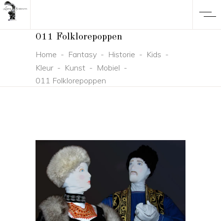
011 Folklorepoppen
Home
-
Fantasy
-
Historie
-
Kids
-
Kleur
-
Kunst
-
Mobiel
-
011 Folklorepoppen