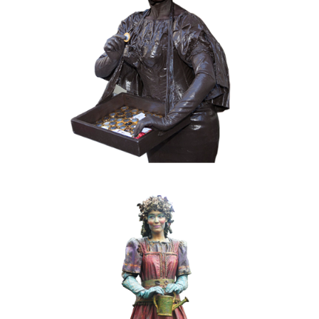
CHOCOLADE
KERST
KIDS
MOBIEL
VALENTIJN
020 Choco Candy
FANTASY
KIDS
KLEUR
MOBIEL