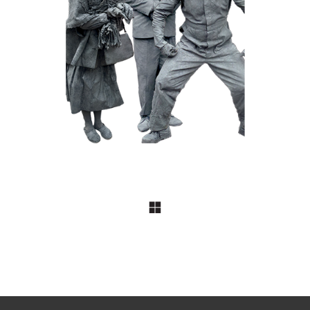
DIER
FANTASY
KIDS
STEEN
016 Granietdieren