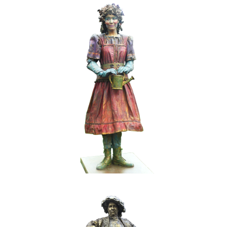
FANTASY
KIDS
KLEUR
MOBIEL
019 Lentemeisje