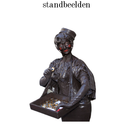
standbeelden
CHOCOLADE
KERST
KIDS
MOBIEL
VALENTIJN
020 Choco Candy