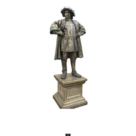
BRONS
HISTORIE
017 De Hertog