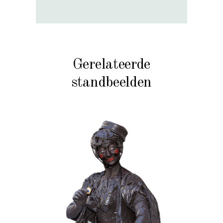
Gerelateerde
standbeelden
CHOCOLADE
KERST
KIDS
MOBIEL
VALENTIJN
020 Choco Candy