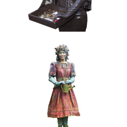
FANTASY
KIDS
KLEUR
MOBIEL
019 Lentemeisje