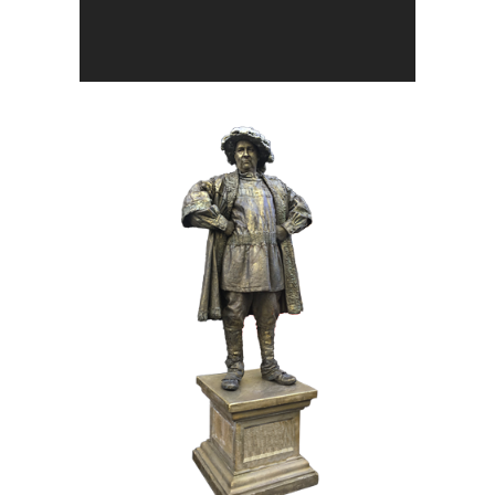
BRONS
HISTORIE
017 De Hertog