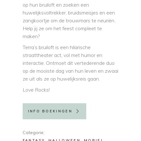
op hun bruiloft en zoeken een
huwelijksvoltrekker, bruidsmeisjes en een
zangkoortje om de trouwmars te neuriën..
Help jij ze om het feest compleet te
maken?
Terra’s bruiloft is een hilarische
straattheater act, vol met humor en
interactie. Ontmoet dit vertederende duo
op de mooiste dag van hun leven en zwaai
ze uit als ze op huwelijksreis gaan.
Love Rocks!
INFO BOEKINGEN
Categorie
FANTASY
HALLOWEEN
MOBIEL