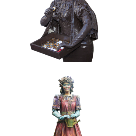
MOBIEL
VALENTIJN
020 Choco Candy
FANTASY
KIDS
KLEUR
MOBIEL
019 Lentemeisje