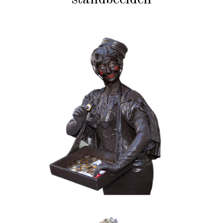
CHOCOLADE
KERST
KIDS
MOBIEL
VALENTIJN
020 Choco Candy