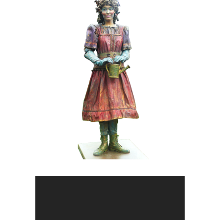
FANTASY
KIDS
KLEUR
MOBIEL
019 Lentemeisje