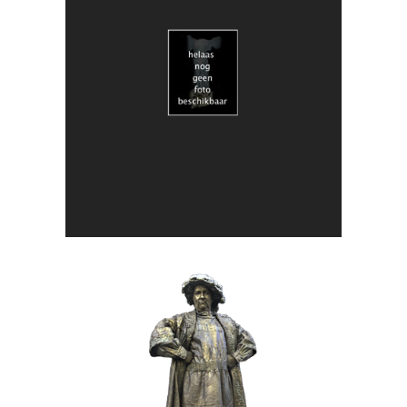
HEDENDAAGS
KUNST
018 Duo Obscuria
BRONS
HISTORIE