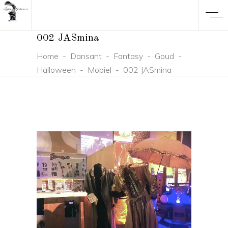
002 JASmina
Home
-
Dansant
-
Fantasy
-
Goud
-
Halloween
-
Mobiel
-
002 JASmina