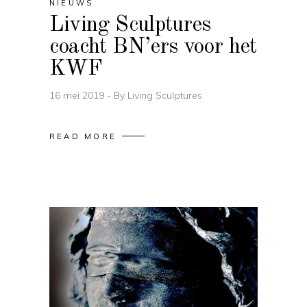
NIEUWS
Living Sculptures
coacht BN’ers voor het
KWF
16 mei 2019
By
Living Sculptures
READ MORE