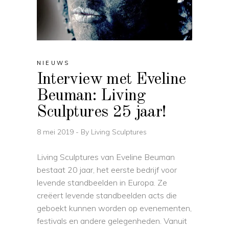
NIEUWS
Interview met Eveline
Beuman: Living
Sculptures 25 jaar!
8 mei 2019
By
Living Sculptures
Living Sculptures van Eveline Beuman
bestaat 20 jaar, het eerste bedrijf voor
levende standbeelden in Europa. Ze
creëert levende standbeelden acts die
geboekt kunnen worden op evenementen,
festivals en andere gelegenheden. Vanuit