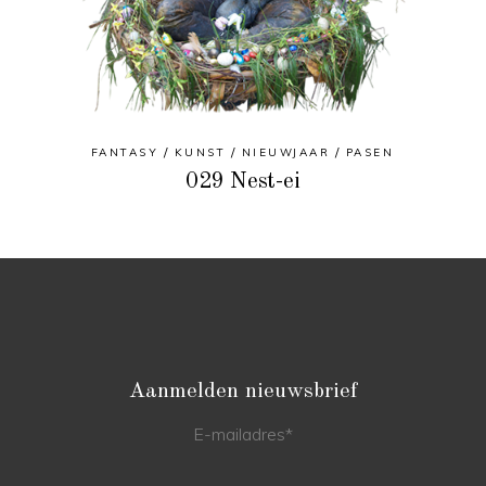
FANTASY
KUNST
NIEUWJAAR
PASEN
029 Nest-ei
Aanmelden nieuwsbrief
E-mailadres
*